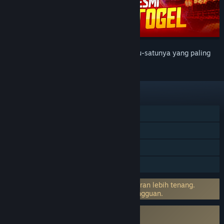
Togel Online
di ALEXISTOGEL emang satu-satunya yang paling
berkelas
FEATURES
Bisa Main Dimanapun
Terbukti Gacornya
Withdraw Tercepat
Banyak Bonus Referral
Main di bandar togel yang rapi bikin pikiran lebih tenang.
ALEXISTOGEL termasuk yang minim gangguan.
Menggunakan Kernel Level Anti-Cheat
nProtect GameGuard