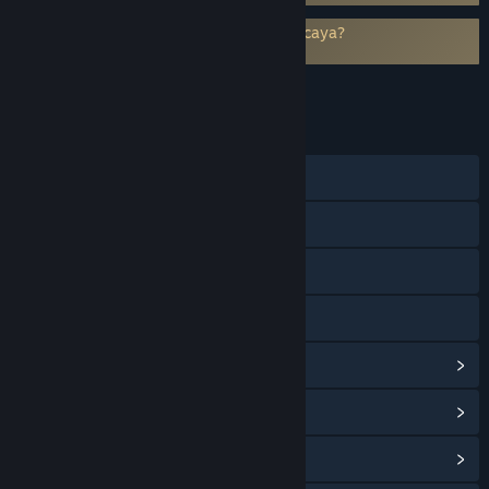
Cari togel gacor dari bandar togel terpercaya?
ALEXISTOGEL
Jawabannya
Togel Gacor ALEXISTOGEL
TITLE:
Togel Online
GENRE:
Feb 8, 2024
RELEASE DATE:
Visit the website
Discord
View health warnings
View privacy policy
View update history
Read related news
View discussions