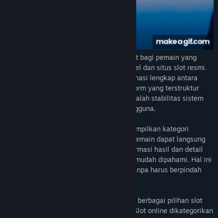
Paito Togel.
Buku Mimpi.
Status Akun Super.
Livedraw Tercepat.
TUCA DONKA ⚡️ menjadi simbol semangat bagi pemain yang
Promo Togel Terbesar.
mencari pengalaman berbeda di situs togel dan situs slot resmi.
ALEXISTOGEL mempersembahkan kombinasi lengkap antara
togel 4D dan slot online dalam satu platform yang terstruktur
dengan baik. Fokus utama platform ini adalah stabilitas sistem
serta kemudahan akses bagi seluruh pengguna.
Sebagai togel resmi, ALEXISTOGEL menampilkan kategori
permainan yang tersusun rapi sehingga pemain dapat langsung
menemukan pasaran favorit mereka. Informasi hasil dan detail
permainan disajikan secara ringkas agar mudah dipahami. Hal ini
membantu pemain melakukan evaluasi tanpa harus berpindah
halaman yang membingungkan.
Selain layanan togel online, tersedia juga berbagai pilihan slot
resmi dengan performa server responsif. Slot online dikategorikan