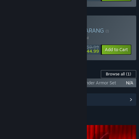
Main di ALEXISTOGEL
SEKARANG
(!)
PROMO GACOR!
Togel Online
,
Togel Resmi
$59.99
-25%
Bundle info
Add to Cart
$44.99
Content For This Game
Browse all
(1)
HELLDIVERS™ 2 - TR-117 Alpha Commander Armor Set
N/A
View Community Hub
Digital Deluxe Edition