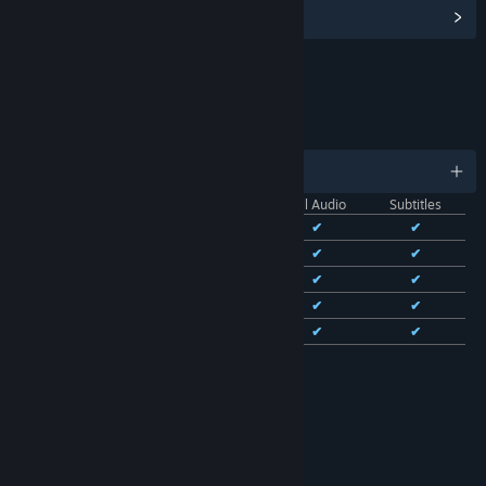
Find Community Groups
LINKS & INFO
LANGUAGES
English and 13 more
Interface
Full Audio
Subtitles
English
✔
✔
✔
French
✔
✔
✔
Italian
✔
✔
✔
German
✔
✔
✔
Spanish - Spain
✔
✔
✔
See all 14 supported languages
RATINGS
Blood and Gore
Intense Violence