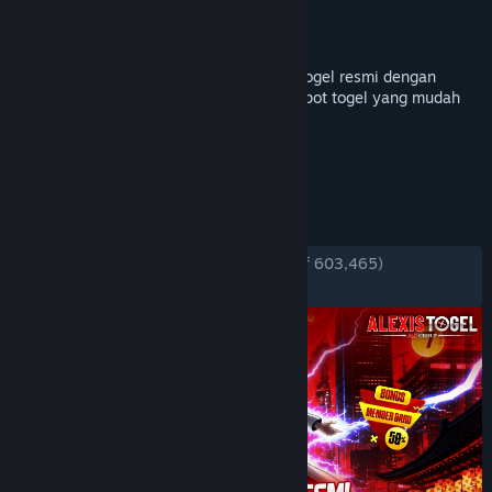
Publisher
Gojo SEOtoru
Released
Feb 8, 2024
ALEXISTOGEL mempersembahkan situs togel resmi dengan
sistem stabil dan informasi Feel The Jackpot togel yang mudah
dipahami pemain.
TAGS
+
REVIEWS
ENGLISH REVIEWS
Very Positive
(83% of 603,465)
RECENT:
Very Positive
(87% of 4,946)